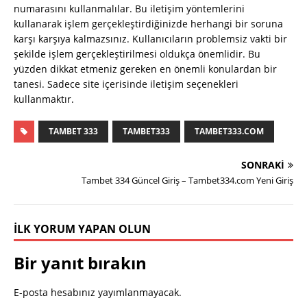
numarasını kullanmalılar. Bu iletişim yöntemlerini
kullanarak işlem gerçekleştirdiğinizde herhangi bir soruna
karşı karşıya kalmazsınız. Kullanıcıların problemsiz vakti bir
şekilde işlem gerçekleştirilmesi oldukça önemlidir. Bu
yüzden dikkat etmeniz gereken en önemli konulardan bir
tanesi. Sadece site içerisinde iletişim seçenekleri
kullanmaktır.
TAMBET 333
TAMBET333
TAMBET333.COM
SONRAKI
Tambet 334 Güncel Giriş – Tambet334.com Yeni Giriş
İLK YORUM YAPAN OLUN
Bir yanıt bırakın
E-posta hesabınız yayımlanmayacak.