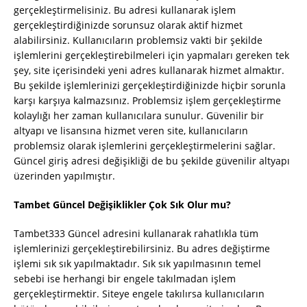
gerçekleştirmelisiniz. Bu adresi kullanarak işlem
gerçekleştirdiğinizde sorunsuz olarak aktif hizmet
alabilirsiniz. Kullanıcıların problemsiz vakti bir şekilde
işlemlerini gerçekleştirebilmeleri için yapmaları gereken tek
şey, site içerisindeki yeni adres kullanarak hizmet almaktır.
Bu şekilde işlemlerinizi gerçekleştirdiğinizde hiçbir sorunla
karşı karşıya kalmazsınız. Problemsiz işlem gerçekleştirme
kolaylığı her zaman kullanıcılara sunulur. Güvenilir bir
altyapı ve lisansına hizmet veren site, kullanıcıların
problemsiz olarak işlemlerini gerçekleştirmelerini sağlar.
Güncel giriş adresi değişikliği de bu şekilde güvenilir altyapı
üzerinden yapılmıştır.
Tambet Güncel Değişiklikler Çok Sık Olur mu?
Tambet333 Güncel adresini kullanarak rahatlıkla tüm
işlemlerinizi gerçekleştirebilirsiniz. Bu adres değiştirme
işlemi sık sık yapılmaktadır. Sık sık yapılmasının temel
sebebi ise herhangi bir engele takılmadan işlem
gerçekleştirmektir. Siteye engele takılırsa kullanıcıların