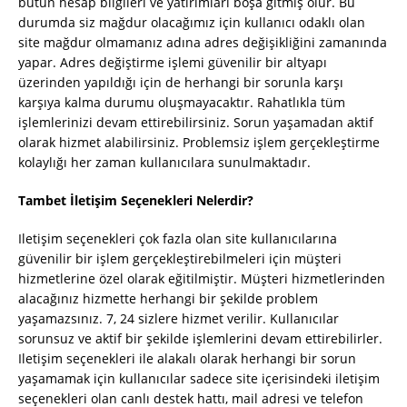
bütün hesap bilgileri ve yatırımları boşa gitmiş olur. Bu
durumda siz mağdur olacağımız için kullanıcı odaklı olan
site mağdur olmamanız adına adres değişikliğini zamanında
yapar. Adres değiştirme işlemi güvenilir bir altyapı
üzerinden yapıldığı için de herhangi bir sorunla karşı
karşıya kalma durumu oluşmayacaktır. Rahatlıkla tüm
işlemlerinizi devam ettirebilirsiniz. Sorun yaşamadan aktif
olarak hizmet alabilirsiniz. Problemsiz işlem gerçekleştirme
kolaylığı her zaman kullanıcılara sunulmaktadır.
Tambet İletişim Seçenekleri Nelerdir?
Iletişim seçenekleri çok fazla olan site kullanıcılarına
güvenilir bir işlem gerçekleştirebilmeleri için müşteri
hizmetlerine özel olarak eğitilmiştir. Müşteri hizmetlerinden
alacağınız hizmette herhangi bir şekilde problem
yaşamazsınız. 7, 24 sizlere hizmet verilir. Kullanıcılar
sorunsuz ve aktif bir şekilde işlemlerini devam ettirebilirler.
Iletişim seçenekleri ile alakalı olarak herhangi bir sorun
yaşamamak için kullanıcılar sadece site içerisindeki iletişim
seçenekleri olan canlı destek hattı, mail adresi ve telefon