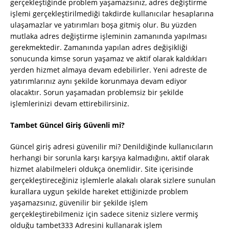
gerçekleştiğinde problem yaşamazsınız, adres değiştirme
işlemi gerçekleştirilmediği takdirde kullanıcılar hesaplarına
ulaşamazlar ve yatırımları boşa gitmiş olur. Bu yüzden
mutlaka adres değiştirme işleminin zamanında yapılması
gerekmektedir. Zamanında yapılan adres değişikliği
sonucunda kimse sorun yaşamaz ve aktif olarak kaldıkları
yerden hizmet almaya devam edebilirler. Yeni adreste de
yatırımlarınız aynı şekilde korunmaya devam ediyor
olacaktır. Sorun yaşamadan problemsiz bir şekilde
işlemlerinizi devam ettirebilirsiniz.
Tambet Güncel Giriş Güvenli mi?
Güncel giriş adresi güvenilir mi? Denildiğinde kullanıcıların
herhangi bir sorunla karşı karşıya kalmadığını, aktif olarak
hizmet alabilmeleri oldukça önemlidir. Site içerisinde
gerçekleştireceğiniz işlemlerle alakalı olarak sizlere sunulan
kurallara uygun şekilde hareket ettiğinizde problem
yaşamazsınız, güvenilir bir şekilde işlem
gerçekleştirebilmeniz için sadece siteniz sizlere vermiş
olduğu tambet333 Adresini kullanarak işlem